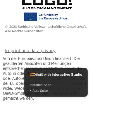
© 2020 Steirische Volkswirtschaftliche Gesellschaft,
Alle Rechte vorbehalten
Imprint and data privacy
Von der Europäischen Union finanziert. Die
geäußerten Ansichten und Meinungen
entsprechen jedoch ausschließlich denen der
Autorin oder des Autors bzw. der Autorinnen
Built with
Interactive Studio
oder Autoren und spiegeln nicht zwingend die
der Europäischen Union oder der OeAD-GmbH
Installed Apps:
wider. Weder die Europäische Union noch die
• Aura Suite
OeAD-GmbH können dafür verantwortlich
gemacht werden.