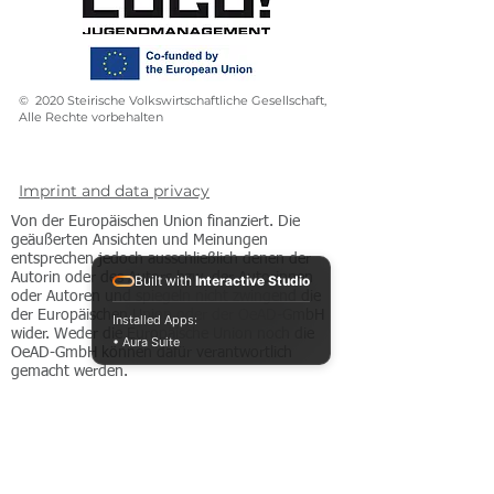
© 2020 Steirische Volkswirtschaftliche Gesellschaft,
Alle Rechte vorbehalten
Imprint and data privacy
Von der Europäischen Union finanziert. Die
geäußerten Ansichten und Meinungen
entsprechen jedoch ausschließlich denen der
Autorin oder des Autors bzw. der Autorinnen
Built with
Interactive Studio
oder Autoren und spiegeln nicht zwingend die
der Europäischen Union oder der OeAD-GmbH
Installed Apps:
wider. Weder die Europäische Union noch die
• Aura Suite
OeAD-GmbH können dafür verantwortlich
gemacht werden.