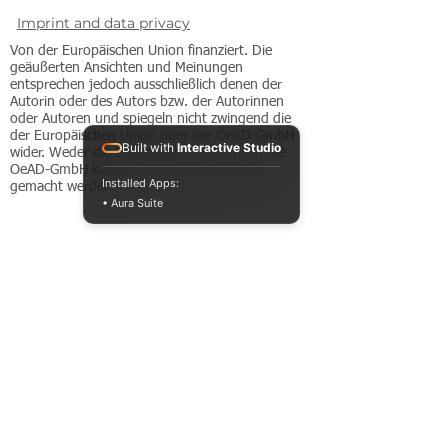
Imprint and data privacy
Von der Europäischen Union finanziert. Die
geäußerten Ansichten und Meinungen
entsprechen jedoch ausschließlich denen der
Autorin oder des Autors bzw. der Autorinnen
oder Autoren und spiegeln nicht zwingend die
der Europäischen Union oder der OeAD-GmbH
Built with
Interactive Studio
wider. Weder die Europäische Union noch die
OeAD-GmbH können dafür verantwortlich
Installed Apps:
gemacht werden.
• Aura Suite